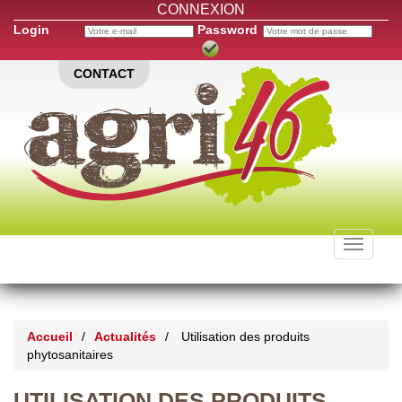
CONNEXION
Login
Password
CONTACT
Toggle
navigati
Accueil
/
Actualités
/
Utilisation des produits
phytosanitaires
UTILISATION DES PRODUITS