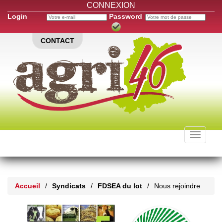
CONNEXION
Login
Password
CONTACT
Toggle
navigati
Accueil
/
Syndicats
/
FDSEA du lot
/
Nous rejoindre