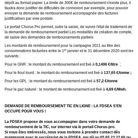
dépôt au format papier. La limite de 300€ de remboursement n'existe plus, il
faudra donc justifier de difficultés de connexion par exemple, pour pouvoir
envoyer la demande de remboursement accompagnée des factures
justificatives par voie postale.
Le portail Chorus Pro permet, outre la saisie, de suivre l'état de traitement de
la demande de remboursement partiel.
Les modalités de création de compte,
de saisie
des demandes de remboursements partiels
Les montants de remboursement pour la campagne 2021 au titre des
er
consommations facturées entre le 1
janvier et le 31 décembre 2020 sont les
suivants :
Pour le GNR : le montant du remboursement est fixé à
0,1496 €/litre
;
Pour le fioul lourd : le montant du remboursement est fixé à
137,65 €/tonne ;
Pour les GPL : le montant du remboursement est fixé à
57,2 €/tonne
Pour le gaz naturel : le montant de remboursement est fixé à
4,69 €/Mwh.
DEMANDE DE REMBOURSEMENT TIC EN LIGNE : LA FDSEA S'EN
OCCUPE POUR VOUS !
La FDSEA propose de vous accompagner dans votre demande de
remboursement de la TIC, sur internet via le portail Chorus-pro.
Si vous êtes intéressés, nous vous invitons à prendre contact dès
maintenant avec le secrétariat de la FDSEA, par tél au 05.65.23.22.60 ou