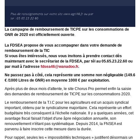
La campagne de remboursement de TICPE sur les consommations de
GNR de 2020 est officiellement ouverte
.
La FDSEA propose de vous accompagner dans votre demande de
remboursement de la TIC
Si vous êtes intéressés, nous vous invitons à prendre contact dès
maintenant avec le secrétariat de la FDSEA, par tél au 05.65.23.22.60 ou
par mail à l’adresse
fdsea46@wanadoo.fr
.
Ne passez pas à côté, cela représente une somme non négligeable (149.6
€ /1000 Litres de GNR) en moyenne 1000 € par exploitation.
Après plus de deux mois d'attente, le site Chorus Pro permet enfin la saisie
des demandes de remboursement de TICPE sur les consommations 2020.
Le remboursement de la T.I.C pour les agriculteurs est un acquis syndical
important, obtenu par le syndicalisme majoritaire. Cela représente un effort
budgétaire très conséquent à l'échelle nationale. Il y a quelques années, cet
avantage fiscal faisait l'objet d'une âpre négociation annuelle, son
renouvellement n'étant pas systématique. Depuis 2014, la FNSEA est
parvenu à faire inscrire cette mesure dans la durée.
Pour rappel, seules les « impossibilités techniques » justifient désormais un