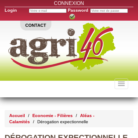
CONNEXION
Login
Password
CONTACT
Toggle
navigati
Accueil
/
Economie - Filières
/
Aléas -
Calamités
/
Dérogation expectionnelle
DÉROGATION EXPECTIONNELLE