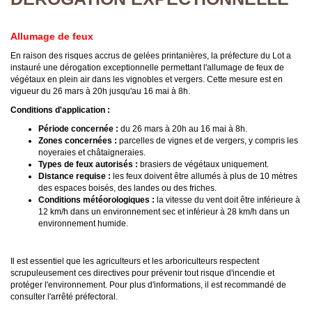
Allumage de feux
En raison des risques accrus de gelées printanières, la préfecture du Lot a
instauré une dérogation exceptionnelle permettant l'allumage de feux de
végétaux en plein air dans les vignobles et vergers. Cette mesure est en
vigueur du 26 mars à 20h jusqu'au 16 mai à 8h. ​
Conditions d'application :
Période concernée :
du 26 mars à 20h au 16 mai à 8h.​
Zones concernées :
parcelles de vignes et de vergers, y compris les
noyeraies et châtaigneraies.
Types de feux autorisés :
brasiers de végétaux uniquement.​
Distance requise :
les feux doivent être allumés à plus de 10 mètres
des espaces boisés, des landes ou des friches.
Conditions météorologiques :
la vitesse du vent doit être inférieure à
12 km/h dans un environnement sec et inférieur à 28 km/h dans un
environnement humide.​
Il est essentiel que les agriculteurs et les arboriculteurs respectent
scrupuleusement ces directives pour prévenir tout risque d'incendie et
protéger l'environnement. Pour plus d'informations, il est recommandé de
consulter l'arrêté préfectoral.