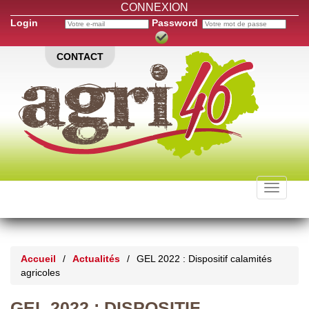
CONNEXION
Login
Password
CONTACT
Toggle
navigati
Accueil
/
Actualités
/
GEL 2022 : Dispositif calamités
agricoles
GEL 2022 : DISPOSITIF