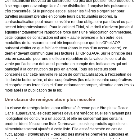
Ce mécanisme nouveau de construction du prix doit pousser les producteurs
à se regrouper davantage face à une distribution française très puissante et
très concentrée. Si le principe est de laisser les filières s’organiser pour
qu’elles puissent prendre en compte leurs particularités propres, la
contractualisation peut néanmoins être rendue obligatoire par décret ou par
accord interprofessionnel. Pour le cabinet Fidal, si le droit n’arrivera jamais à
équilibrer totalement le rapport de force dans une négociation commerciale,
cette logique de construction est une «
saine avancée
». En outre, des
modalités de transparence ont été imposées pour que les OP et AOP
puissent vérifier ce que fait l’acheteur (dans le cas d’un accord cadre), ce
dernier devant communiquer ses factures à l’OP ou AOP. Sur le principe des
prix en cascade, pour une meilleure répartition de la valeur, le contrat de
vente par l’acheteur doit aussi prendre en compte des indicateurs qui ont
participé à la construction du prix en amont. Tous les secteurs sont
concernés par cette nouvelle relation de contractualisation, à l’exception de
l’industrie betteravière, et des coopératives (les relations entre coopératives
et coopérateurs feront l’objet d’une ordonnance propre, attendue dans les six
mois après la publication de la loi).
Une clause de renégociation plus musclée
La clause de renégociation a par ailleurs été revue pour être plus efficace.
Car si auparavant, les deux parties devaient renégocier, elles n’avaient pas
l’obligation de conclure à un accord, et elle ne concernait que certains
produits identifiés sur une liste. Dorénavant, tous les produits agricoles et
alimentaires seront ajoutés à cette liste. Elle est déclenchée en cas de
fluctuations «
significatives
» des prix des matières premières agricoles et