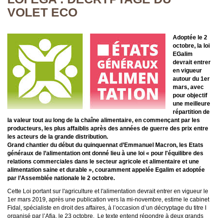
VOLET ECO
Adoptée le 2
octobre, la loi
EGalim
devrait entrer
en vigueur
autour du 1er
mars, avec
pour objectif
une meilleure
répartition de
la valeur tout au long de la chaîne alimentaire, en commençant par les
producteurs, les plus affaiblis après des années de guerre des prix entre
les acteurs de la grande distribution.
Grand chantier du début du quinquennat d’Emmanuel Macron, les Etats
généraux de l’alimentation ont donné lieu à une loi « pour l'équilibre des
relations commerciales dans le secteur agricole et alimentaire et une
alimentation saine et durable », couramment appelée Egalim et adoptée
par l’Assemblée nationale le 2 octobre.
Cette Loi portant sur l'agriculture et l'alimentation devrait entrer en vigueur le
1er mars 2019, après une publication vers la mi-novembre, estime le cabinet
Fidal, spécialiste en droit des affaires, à l’occasion d’un décryptage du titre I
organisé par l’Afja, le 23 octobre. Le texte entend répondre à deux grands