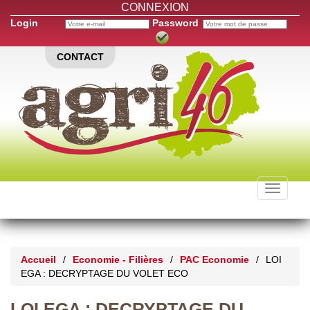
CONNEXION
Login
Password
CONTACT
Toggle
navigati
Accueil
/
Economie - Filières
/
PAC Economie
/
LOI
EGA : DECRYPTAGE DU VOLET ECO
LOI EGA : DECRYPTAGE DU