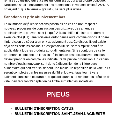
remises du distributeur et celles du fournisseur, qui a sa propre politique.
Deuxième seuil d’encadrement des promotions, le volume, limité à 25 %. A
noter, enfin, que le terme « gratuit », ne sera plus utilisé.
Sanctions et prix abusivement bas
La loi muscle déjà les sanctions possibles en cas de non-respect du
nouveau processus de construction des prix, avec des amendes
administratives pouvant aller jusqu’à 2 % du chiffre d’affaires du dernier
exercice clos (HT). Une troisième ordonnance aura comme dispositif phare
l’interdiction de céder à un prix abusivement bas. Ce dispositif, qui existe
déjà dans certains cas mais n’est jamais utilisé, sera simplifié pour être
applicable à tous les produits agro-alimentaires. Si les contours de cette
ordonnance sont encore flous, la définition de ces prix abusivement bas
devrait prendre en compte les indicateurs de prix de production. Un certain
nombre d’outils nouveaux sont donc à disposition de la filière agro-
alimentaire qui doit s’en saisir pour une meilleure répartition de la valeur. Ils
seront complétés par les mesures du Titre II, davantage tourné vers
l’alimentation saine et durable, et qui doit quant à lui renforcer la création de
valeur en facilitant l’adaptation de l’offre aux attentes sociétales.
PNEUS
BULLETIN D'INSCRIPTION CATUS
BULLETIN D'INSCRIPTION SAINT-JEAN-LAGINESTE