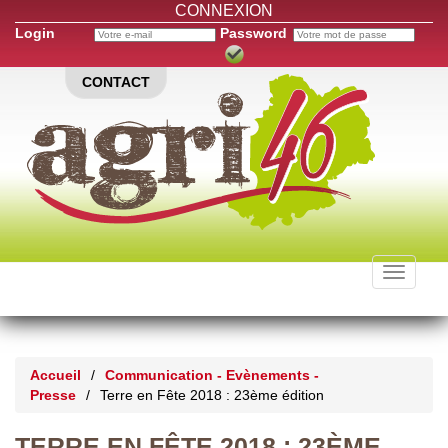
CONNEXION
Login
Password
CONTACT
Toggle
navigati
Accueil
/
Communication - Evènements -
Presse
/
Terre en Fête 2018 : 23ème édition
TERRE EN FÊTE 2018 : 23ÈME