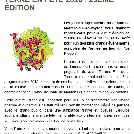
ÉDITION
Les jeunes Agriculteurs du canton de
Martel-Souillac-Vayrac vous donnent
ème
rendez-vous pour la 23
édition de
"Terre en Fête" le 10, 11 et 12 Août
pour l’un des plus grands évènements
agricoles de l’année au lieu dit "Le
Pigeon"
Depuis plusieurs mois, une quinzaine
de jeunes s’est lancée dans ce grand
projet afin de vous offrir une Fête de la
Terre exceptionnelle et inoubliable ! La
programmation 2018 comptera de nombreuses activités et associera en plus
de la course de moiss’batt’cross et du traditionnel concours de labour, le
championnat de France de Tonte de Moutons et le concours des Six Nations.
éme
Cette 23
Edition est l’occasion pour les JA de transmettre une image
positive et dynamique de leur métier. C’est un moment privilégié de partage
avec le grand public, dans une ambiance festive et joyeuse. L’équipe
souhaite offrir une grande fête mémorable aux visiteurs en choisissant des
animations qui font appel à la tradition et au terroir.
Vous l’aurez compris, ces jeunes motivés ont tout mis en place pour vous
séduire et vous attendent impatiemment les 10,11 et 12 Août !!!