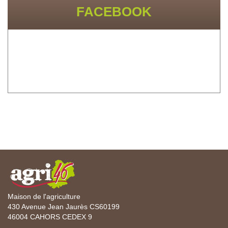
FACEBOOK
Maison de l'agriculture
430 Avenue Jean Jaurès CS60199
46004 CAHORS CEDEX 9