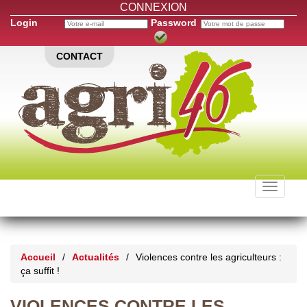
CONNEXION
Login
Password
CONTACT
Toggle
navigati
Accueil
/
Actualités
/
Violences contre les agriculteurs :
ça suffit !
VIOLENCES CONTRE LES