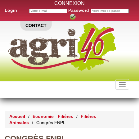
CONNEXION
Login
Password
CONTACT
Toggle
navigati
Accueil
/
Economie - Filières
/
Filières
Animales
/
Congrès FNPL
CONGRÈS FNPL