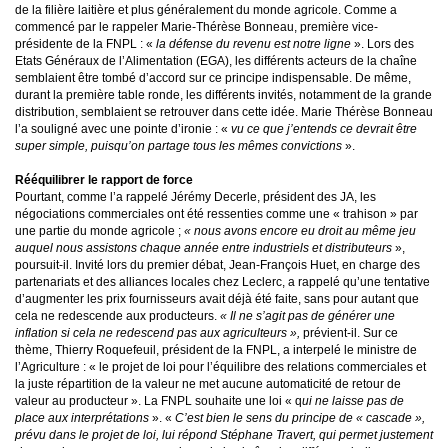
de la filière laitière et plus généralement du monde agricole. Comme a
commencé par le rappeler Marie-Thérèse Bonneau, première vice-
présidente de la FNPL : «
la défense du revenu est notre ligne
». Lors des
Etats Généraux de l’Alimentation (EGA), les différents acteurs de la chaîne
semblaient être tombé d’accord sur ce principe indispensable. De même,
durant la première table ronde, les différents invités, notamment de la grande
distribution, semblaient se retrouver dans cette idée. Marie Thérèse Bonneau
l’a souligné avec une pointe d’ironie : «
vu ce que j’entends ce devrait être
super simple, puisqu’on partage tous les mêmes convictions
».
Rééquilibrer le rapport de force
Pourtant, comme l’a rappelé Jérémy Decerle, président des JA, les
négociations commerciales ont été ressenties comme une « trahison » par
une partie du monde agricole ;
« nous avons encore eu droit au même jeu
auquel nous assistons chaque année entre industriels et distributeurs
»,
poursuit-il. Invité lors du premier débat, Jean-François Huet, en charge des
partenariats et des alliances locales chez Leclerc, a rappelé qu’une tentative
d’augmenter les prix fournisseurs avait déjà été faite, sans pour autant que
cela ne redescende aux producteurs.
« Il ne s’agit pas de générer une
inflation si cela ne redescend pas aux agriculteurs »,
prévient-il. Sur ce
thème, Thierry Roquefeuil, président de la FNPL, a interpelé le ministre de
l’Agriculture : « le projet de loi pour l’équilibre des relations commerciales et
la juste répartition de la valeur ne met aucune automaticité de retour de
valeur au producteur ». La FNPL souhaite une loi « q
ui ne laisse pas de
place aux interprétations
». «
C’est bien le sens du principe de « cascade »,
prévu dans le projet de loi, lui répond Stéphane Travert, qui permet justement