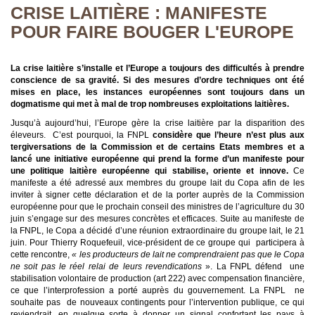
CRISE LAITIÈRE : MANIFESTE
POUR FAIRE BOUGER L'EUROPE
La crise laitière s’installe et l’Europe a toujours des difficultés à prendre
conscience de sa gravité. Si des mesures d’ordre techniques ont été
mises en place, les instances européennes sont toujours dans un
dogmatisme qui met à mal de trop nombreuses exploitations laitières.
Jusqu’à aujourd’hui, l’Europe gère la crise laitière par la disparition des
éleveurs. C’est pourquoi, la FNPL
considère que l’heure n’est plus aux
tergiversations de la Commission et de certains Etats membres et a
lancé une initiative européenne qui prend la forme d’un manifeste pour
une politique laitière européenne qui stabilise, oriente et innove.
Ce
manifeste a été adressé aux membres du groupe lait du Copa afin de les
inviter à signer cette déclaration et de la porter auprès de la Commission
européenne pour que le prochain conseil des ministres de l’agriculture du 30
juin s’engage sur des mesures concrètes et efficaces. Suite au manifeste de
la FNPL, le Copa a décidé d’une réunion extraordinaire du groupe lait, le 21
juin. Pour Thierry Roquefeuil, vice-président de ce groupe qui participera à
cette rencontre,
«
les producteurs de lait ne comprendraient pas que le Copa
ne soit pas le réel relai de leurs revendications
». La FNPL défend une
stabilisation volontaire de production (art 222) avec compensation financière,
ce que l’interprofession a porté auprès du gouvernement. La FNPL ne
souhaite pas de nouveaux contingents pour l’intervention publique, ce qui
reviendrait, en quelque sorte à donner un signal confortant les pays à