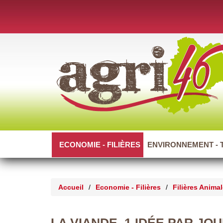
ECONOMIE - FILIÈRES
ENVIRONNEMENT - 
Accueil
/
Economie - Filières
/
Filières Anima
LA VIANDE, 1 IDÉE PAR JO