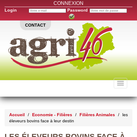
CONNEXION
Login
Password
CONTACT
Toggle
navigati
Accueil
/
Economie - Filières
/
Filières Animales
/
les
éleveurs bovins face à leur destin
LES ÉLEVEURS BOVINS FACE À