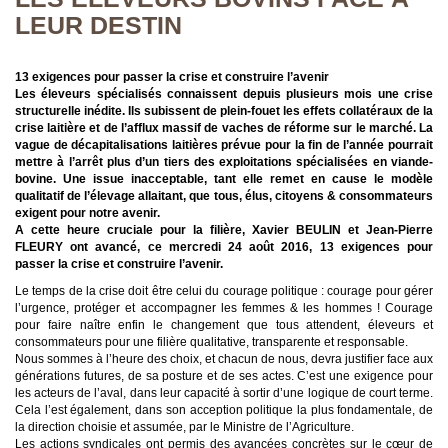
LEUR DESTIN
13 exigences pour passer la crise et construire l’avenir
Les éleveurs spécialisés connaissent depuis plusieurs mois une crise
structurelle inédite. Ils subissent de plein-fouet les effets collatéraux de la
crise laitière et de l’afflux massif de vaches de réforme sur le marché. La
vague de décapitalisations laitières prévue pour la fin de l’année pourrait
mettre à l’arrêt plus d’un tiers des exploitations spécialisées en viande-
bovine. Une issue inacceptable, tant elle remet en cause le modèle
qualitatif de l’élevage allaitant, que tous, élus, citoyens & consommateurs
exigent pour notre avenir.
A cette heure cruciale pour la filière, Xavier BEULIN et Jean-Pierre
FLEURY ont avancé, ce mercredi 24 août 2016, 13 exigences pour
passer la crise et construire l’avenir.
Le temps de la crise doit être celui du courage politique : courage pour gérer
l’urgence, protéger et accompagner les femmes & les hommes ! Courage
pour faire naître enfin le changement que tous attendent, éleveurs et
consommateurs pour une filière qualitative, transparente et responsable.
Nous sommes à l’heure des choix, et chacun de nous, devra justifier face aux
générations futures, de sa posture et de ses actes. C’est une exigence pour
les acteurs de l’aval, dans leur capacité à sortir d’une logique de court terme.
Cela l’est également, dans son acception politique la plus fondamentale, de
la direction choisie et assumée, par le Ministre de l’Agriculture.
Les actions syndicales ont permis des avancées concrètes sur le cœur de