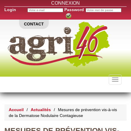
CONNEXION
Login
Password
CONTACT
Toggle
navigati
Accueil
/
Actualités
/
Mesures de prévention vis-à-vis
de la Dermatose Nodulaire Contagieuse
MESURES DE PRÉVENTION VIS-