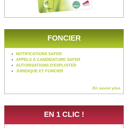
FONCIER
NOTIFICATIONS SAFER
APPELS À CANDIDATURE SAFER
AUTORISATIONS D'EXPLOITER
JURIDIQUE ET FONCIER
En savoir plus
EN 1 CLIC !