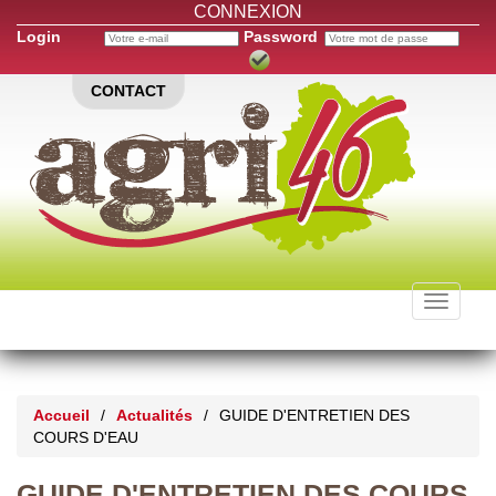
CONNEXION
Login
Password
CONTACT
Toggle
navigati
Accueil
/
Actualités
/
GUIDE D'ENTRETIEN DES
COURS D'EAU
GUIDE D'ENTRETIEN DES COURS