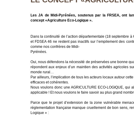
Les JA de Midi-Pyrénées, soutenus par la FRSEA, ont lan
concept «Agriculture Eco-Logique ».
Dans la continuité de l’action départementale (18 septembre à 
et FDSEA 46 ne restent pas inactifs sur l’empilement des contra
comme nos confrères de Midi-
Pyrénées.
Oui, nous défendons la nécessité de préservées une bonne qua
répondent aux enjeux d’un maintien des activités agricoles sur 
monde rural…
Par ailleurs, l’implication de tous les acteurs locaux autour c
efficaces et cohérentes.
Nous voulons donc une AGRICULTURE ECO-LOGIQUE, qui alli
applicable ! Et nous voulons le faire savoir au plus grand nom
Parce que le projet d’extension de la zone vulnérable menac
réglementation française manque cruellement de bon sens, ren
Logique » :