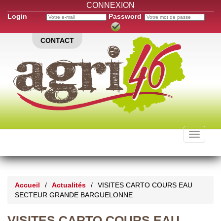
CONNEXION
Login
Password
CONTACT
Toggle
navigati
Accueil
/
Actualités
/
VISITES CARTO COURS EAU
SECTEUR GRANDE BARGUELONNE
VISITES CARTO COURS EAU