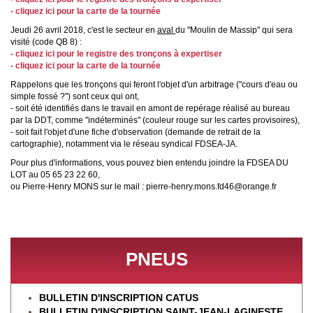
- cliquez ici pour la carte de la tournée
Jeudi 26 avril 2018, c'est le secteur en
aval
du "Moulin de Massip" qui sera
visité (code QB 8) :
- cliquez ici pour le registre des tronçons à expertiser
- cliquez ici pour la carte de la tournée
Rappelons que les tronçons qui feront l'objet d'un arbitrage ("cours d'eau ou
simple fossé ?") sont ceux qui ont,
- soit été identifiés dans le travail
en amont
de repérage réalisé au bureau
par la DDT
, comme "indéterminés" (couleur rouge sur les cartes provisoires),
- soit fait l'objet d'une fiche d'observation (demande de retrait de la
cartographie), notamment via le réseau syndical FDSEA-JA.
Pour plus d'informations, vous pouvez bien entendu joindre la FDSEA DU
LOT au 05 65 23 22 60,
ou Pierre-Henry MONS sur le mail : pierre-henry.mons.fd46@orange.fr
PNEUS
BULLETIN D'INSCRIPTION CATUS
BULLETIN D'INSCRIPTION SAINT-JEAN-LAGINESTE