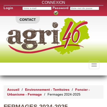
CONNEXION
Login
Password
CONTACT
Toggle
navigati
Accueil
/
Environnement - Territoires
/
Foncier -
Urbanisme - Fermage
/
Fermages 2024-2025
FERMAGES 2024-2025